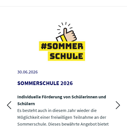
30.06.2026
22.06
SOMMERSCHULE 2026
VER
Individuelle Förderung von Schülerinnen und
Anmel
Schülern
mögl
Es besteht auch in diesem Jahr wieder die
Das B
Möglichkeit einer freiwilligen Teilnahme an der
geme
Sommerschule. Dieses bewährte Angebot bietet
(FGÖ)