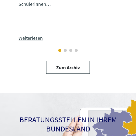
Schülerinnen…
Bedie
Weiterlesen
Weite
Zum Archiv
BERATUNGSSTELLEN IN IHREM
BUNDESLAND