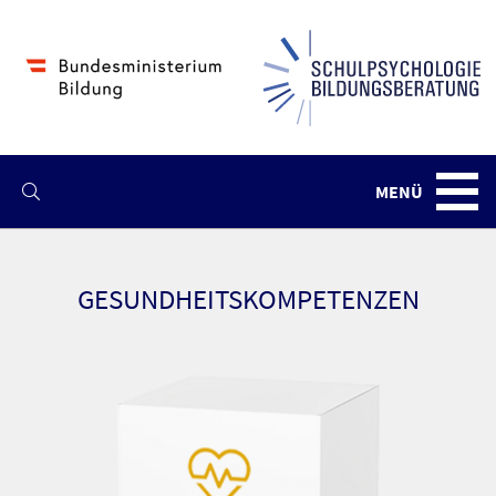
MENÜ
Navba
GESUNDHEITSKOMPETENZEN