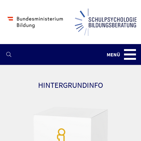
MENÜ
Navba
HINTERGRUNDINFO