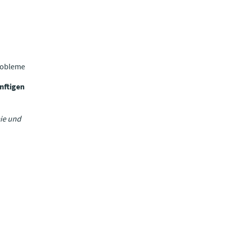
robleme
nftigen
mie und