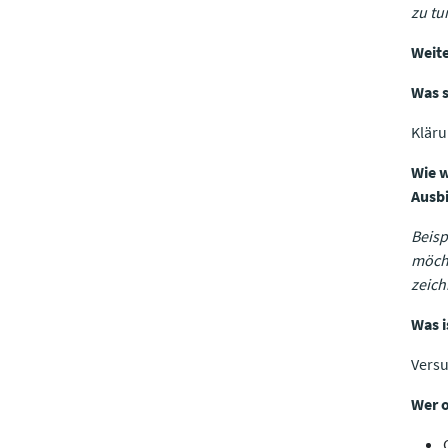
zu tu
Weite
Was s
Klär
Wie w
Ausbi
Beisp
möcht
zeich
Was i
Versu
​​​​​​