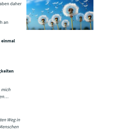
haben daher
ch an
h einmal
gkeiten
h mich
auen…
iten Weg in
t Menschen