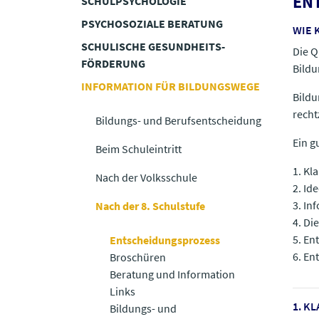
EN
SCHULPSYCHOLOGIE
PSYCHOSOZIALE BERATUNG
WIE 
SCHULISCHE GESUNDHEITS­
Die Q
FÖRDERUNG
Bildu
INFORMATION FÜR BILDUNGSWEGE
Bildu
recht
Bildungs- und Berufsentscheidung
Ein g
Beim Schuleintritt
1. Kl
Nach der Volksschule
2. Id
3. I
Nach der 8. Schulstufe
4. Di
5. En
Entscheidungsprozess
6. En
Broschüren
Beratung und Information
Links
1. K
Bildungs- und