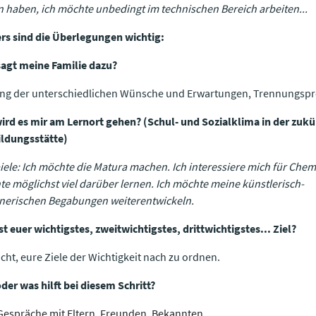
n haben, ich möchte unbedingt im technischen Bereich arbeiten...
rs sind die Überlegungen wichtig:
agt meine Familie dazu?
ung der unterschiedlichen Wünsche und Erwartungen, Trennungsp
ird es mir am Lernort gehen? (Schul- und Sozialklima in der zukü
ldungsstätte)
iele: Ich möchte die Matura machen. Ich interessiere mich für Che
e möglichst viel darüber lernen. Ich möchte meine künstlerisch-
nerischen Begabungen weiterentwickeln.
st euer wichtigstes, zweitwichtigstes, drittwichtigstes... Ziel?
cht, eure Ziele der Wichtigkeit nach zu ordnen.
​Wer oder was hilft bei diesem Schritt?
Gespräche mit Eltern, Freunden, Bekannten,