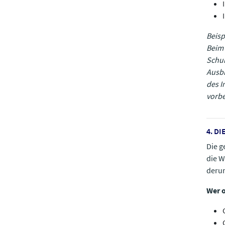
Beisp
Beim 
Schul
Ausbi
des I
vorbe
4. D
Die g
die W
derun
Wer o