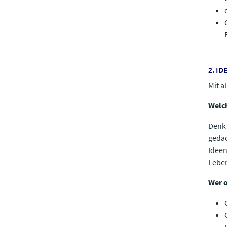
2. I
Mit a
Welch
Denk 
gedac
Ideen
Leben
Wer o