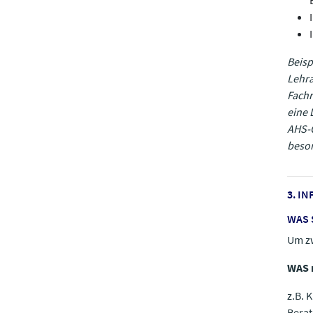
Beisp
Lehra
Fach
eine 
AHS-O
beson
3. I
WAS 
Um zw
WAS 
z.B. 
Berat