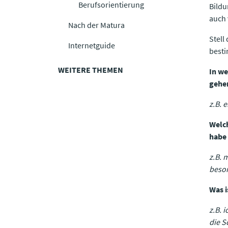
Berufsorientierung
Bildu
auch 
Nach der Matura
Stell
Internetguide
besti
WEITERE THEMEN
In we
gehe
z.B. 
Welch
habe 
z.B. 
beson
Was i
z.B. 
die S