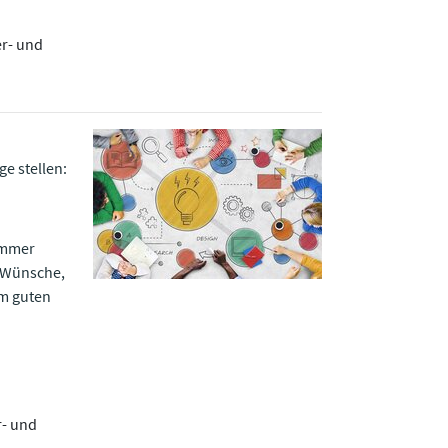
er- und
ge stellen:
 immer
e Wünsche,
em guten
r- und