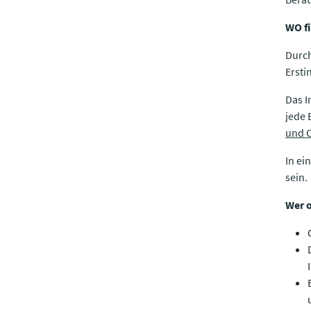
WO fi
Durch
Ersti
Das I
jede 
und O
In ei
sein.
Wer o